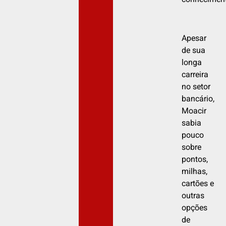
conheciment
Apesar
de sua
longa
carreira
no setor
bancário,
Moacir
sabia
pouco
sobre
pontos,
milhas,
cartões e
outras
opções
de