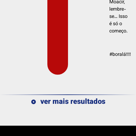
Moacir,
lembre-
se… Isso
é só o
começo.
#boralá!!!!
ver mais resultados