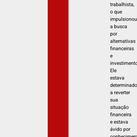
trabalhista,
o que
impulsionou
a busca
por
alternativas
financeiras
e
investiment
Ele
estava
determinad
a reverter
sua
situação
financeira
e estava
ávido por