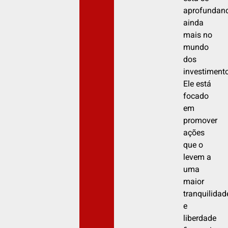
aprofundan
ainda
mais no
mundo
dos
investiment
Ele está
focado
em
promover
ações
que o
levem a
uma
maior
tranquilidad
e
liberdade