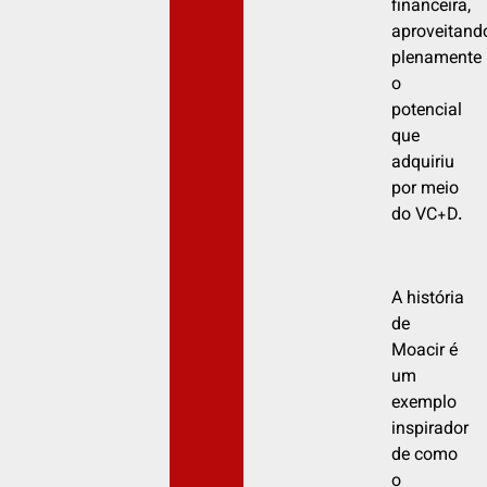
financeira,
aproveitand
plenamente
o
potencial
que
adquiriu
por meio
do VC+D.
A história
de
Moacir é
um
exemplo
inspirador
de como
o