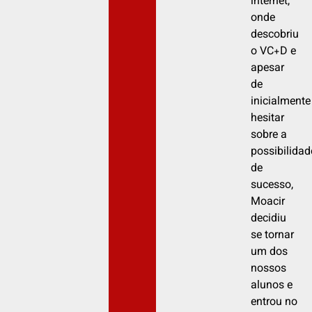
internet,
onde
descobriu
o VC+D e
apesar
de
inicialmente
hesitar
sobre a
possibilidad
de
sucesso,
Moacir
decidiu
se tornar
um dos
nossos
alunos e
entrou no