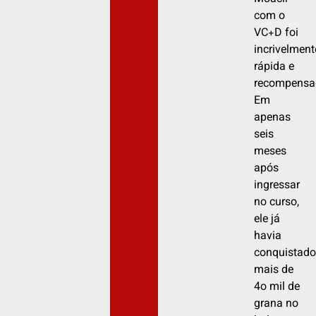
com o
VC+D foi
incrivelment
rápida e
recompensa
Em
apenas
seis
meses
após
ingressar
no curso,
ele já
havia
conquistado
mais de
4o mil de
grana no