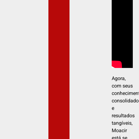
Agora,
com seus
conhecimen
consolidado
e
resultados
tangíveis,
Moacir
está se