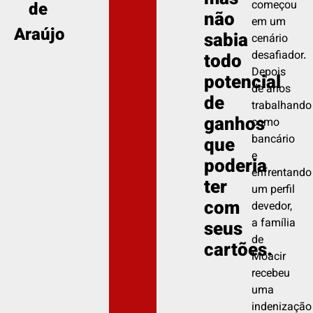
mas
de
começou
não
em um
Araújo
sabia
cenário
desafiador.
todo
Depois
potencial
de anos
de
trabalhando
ganhos
como
bancário
que
e
poderia
enfrentando
ter
um perfil
com
devedor,
a família
seus
de
cartões.
Moacir
recebeu
uma
indenização