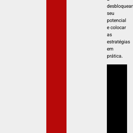
desbloquear
seu
potencial
e colocar
as
estratégias
em
prática.