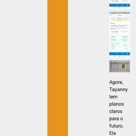
Agora,
Tayanny
tem
planos
claros
para o
futuro.
Ela