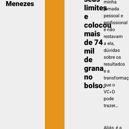
seus
Menezes
minha
limites
jornada
e
pessoal e
profissional
colocou
e não
mais
restavam
de 74
a ela,
mil
dúvidas
sobre os
de
resultados
grana
e a
no
transforma
bolso.
que o
VC+D
pode
trazer…
Aliás, é a