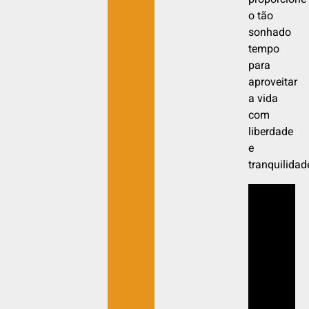
proporcione
o tão
sonhado
tempo
para
aproveitar
a vida
com
liberdade
e
tranquilidad