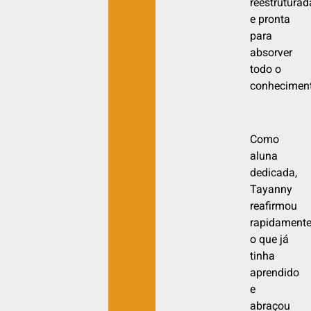
reestruturad
e pronta
para
absorver
todo o
conheciment
Como
aluna
dedicada,
Tayanny
reafirmou
rapidament
o que já
tinha
aprendido
e
abraçou