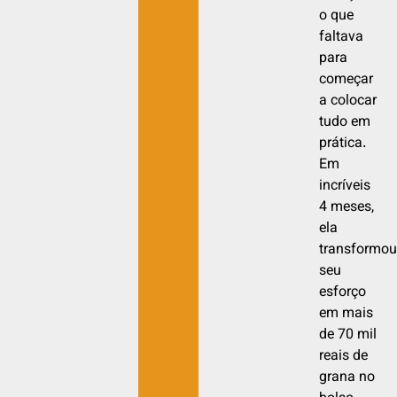
o que
faltava
para
começar
a colocar
tudo em
prática.
Em
incríveis
4 meses,
ela
transformou
seu
esforço
em mais
de 70 mil
reais de
grana no